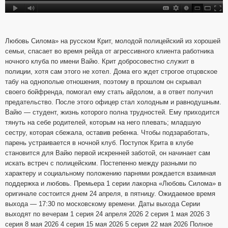
Любовь Силома» на русском Крит, молодой полицейский из хорошей
семьи, спасает во время рейда от агрессивного клиента работника
ночного клуба по имени Вайю. Крит добросовестно служит в
полиции, хотя сам этого не хотел. Дома его ждет строгое отцовское
табу на однополые отношения, поэтому в прошлом он скрывал
своего бойфренда, помогал ему стать айдолом, а в ответ получил
предательство. После этого офицер стал холодным и равнодушным.
Вайю — студент, жизнь которого полна трудностей. Ему приходится
тянуть на себе родителей, которым на него плевать; младшую
сестру, которая сбежала, оставив ребенка. Чтобы подзаработать,
парень устраивается в ночной клуб. Поступок Крита в клубе
становится для Вайю первой искренней заботой, он начинает сам
искать встреч с полицейским. Постепенно между разными по
характеру и социальному положению парнями рождается взаимная
поддержка и любовь. Премьера 1 серии лакорна «Любовь Силома» в
оригинале состоится днем 24 апреля, в пятницу. Ожидаемое время
выхода — 17:30 по московскому времени. Даты выхода Серии
выходят по вечерам 1 серия 24 апреля 2026 2 серия 1 мая 2026 3
серия 8 мая 2026 4 серия 15 мая 2026 5 серия 22 мая 2026 Полное