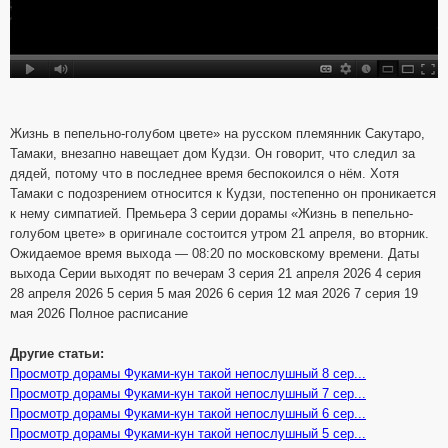
Жизнь в пепельно-голубом цвете» на русском племянник Сакутаро,
Тамаки, внезапно навещает дом Кудзи. Он говорит, что следил за
дядей, потому что в последнее время беспокоился о нём. Хотя
Тамаки с подозрением относится к Кудзи, постепенно он проникается
к нему симпатией. Премьера 3 серии дорамы «Жизнь в пепельно-
голубом цвете» в оригинале состоится утром 21 апреля, во вторник.
Ожидаемое время выхода — 08:20 по московскому времени. Даты
выхода Серии выходят по вечерам 3 серия 21 апреля 2026 4 серия
28 апреля 2026 5 серия 5 мая 2026 6 серия 12 мая 2026 7 серия 19
мая 2026 Полное расписание
Другие статьи:
Просмотр дорамы Фуками-кун такой непослушный 8 сер...
Просмотр дорамы Фуками-кун такой непослушный 7 сер...
Просмотр дорамы Фуками-кун такой непослушный 6 сер...
Просмотр дорамы Фуками-кун такой непослушный 5 сер...