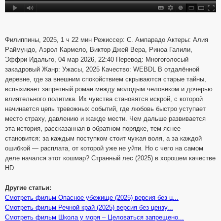
Филиппины, 2025, 1 ч 22 мин Режиссер: С. Ампарадо Актеры: Алия
Раймундо, Аэрол Кармело, Виктор Джей Вера, Риноа Галили,
Эффри Идальго, 04 мар 2026, 22:40 Перевод: Многоголосый
закадровый Жанр: Ужасы, 2025 Качество: WEBDL В отдалённой
деревне, где за внешним спокойствием скрываются старые тайны,
вспыхивает запретный роман между молодым человеком и дочерью
влиятельного политика. Их чувства становятся искрой, с которой
начинается цепь тревожных событий, где любовь быстро уступает
место страху, давлению и жажде мести. Чем дальше развивается
эта история, рассказанная в обратном порядке, тем яснее
становится: за каждым поступком стоит чужая воля, а за каждой
ошибкой — расплата, от которой уже не уйти. Но с чего на самом
деле начался этот кошмар? Странный лес (2025) в хорошем качестве
HD
Другие статьи:
Смотреть фильм Опасное убежище (2025) версия без ц...
Смотреть фильм Речной край (2025) версия без цензу...
Смотреть фильм Школа у моря – Целоваться запрещено...