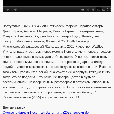
Португалия, 2025, 1 ч 45 мин Режиссер: Марсия Параизо Актеры:
Дениз Фрага, Аугусто Мадейра, Ренато Турнес, Вандерлея Уилл,
Мануэла Кампанья, Андреа Бузато, Северо Крус, Жоана душ
Сантуш, Марсиньо Гонзага, 05 мар 2026, 12:46 Перевод:
Многоголосый закадровый Жанр: Драма, 2025 Качество: WEBDL
Учительница литературы переезжает в Португалию и перед отъездом
решает завершить важную для себя историю. У неё остаются пять
книг с особенными посвящениями — не просто подарки, а следы
людей, чувств и моментов, которые когда-то многое значили. Вместо
того чтобы увезти их с собой, она хочет лично вернуть каждую книгу
тому, кто её подарил. Это решение превращается в путь по
воспоминаниям, незавершённым разговорам и встречам, способным
вскрыть то, что долго хранилось внутри. Но что окажется тяжелее —
расстаться с книгами или с прошлым, которое они берегут?
Оставшиеся книги (2025) в хорошем качестве HD
Другие статьи:
Смотреть фильм Несвятая Валентина (2025) версия бе...