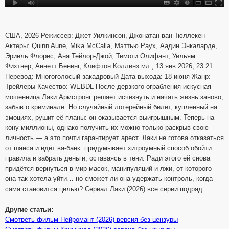
США, 2026 Режиссер: Джет Уилкинсон, Джонатан ван Тюллекен
Актеры: Quinn Aune, Mika McCalla, Мэттью Раух, Аадин Энкаларде,
Эриель Флорес, Аня Тейлор-Джой, Тимоти Олифант, Уильям
Фихтнер, Аннетт Бенинг, Клифтон Коллинз мл., 13 янв 2026, 23:21
Перевод: Многоголосый закадровый Дата выхода: 18 июня Жанр:
Трейлеры Качество: WEBDL После дерзкого ограбления искусная
мошенница Лаки Армстронг решает исчезнуть и начать жизнь заново,
забыв о криминале. Но случайный лотерейный билет, купленный на
эмоциях, рушит её планы: он оказывается выигрышным. Теперь на
кону миллионы, однако получить их можно только раскрыв свою
личность — а это почти гарантирует арест. Лаки не готова отказаться
от шанса и идёт ва-банк: придумывает хитроумный способ обойти
правила и забрать деньги, оставаясь в тени. Ради этого ей снова
придётся вернуться в мир масок, манипуляций и лжи, от которого
она так хотела уйти… но сможет ли она удержать контроль, когда
сама становится целью? Сериал Лаки (2026) все серии подряд
Другие статьи:
Смотреть фильм Нейромант (2026) версия без цензуры