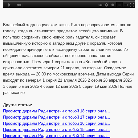
Волшебный ход» на русском жизнь Рита переворачивается с ног на
голову, когда он становится предметом всеобщего внимания. В
попытках сохранить свою новую роль гадателя, он создаёт
вымышленную историю о загадочном друге с корабля, которая
неожиданно приводит его к наследнику строительной империи. Их
общение, начавшееся с обмана, постепенно наполняется
искренностью. Премьера 1 серии лакорна «Волшебный ход» в
оригинале состоится вечером 21 апреля, во вторник. Ожидаемое
время выхода — 20:00 по московскому времени. Даты выхода Серии
выходят по вечерам 1 серия 21 апреля 2026 2 серия 28 апреля 2026
3 серия 5 мая 2026 4 серия 12 мая 2026 5 серия 19 мая 2026 Полное
расписание
Другие статьи:
Просмотр дорамы Ради встречи с тобой 18 серия онла...
Просмотр дорамы Ради встречи с тобой 17 серия онла...
Просмотр дорамы Ради встречи с тобой 16 серия онла...
Просмотр дорамы Ради встречи с тобой 15 серия онла...
Просмотр дорамы Ради встречи с тобой 14 серия онла...