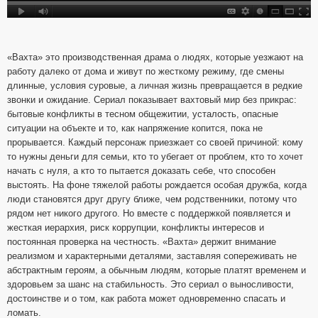
«Вахта» это производственная драма о людях, которые уезжают на
работу далеко от дома и живут по жесткому режиму, где смены
длинные, условия суровые, а личная жизнь превращается в редкие
звонки и ожидание. Сериал показывает вахтовый мир без прикрас:
бытовые конфликты в тесном общежитии, усталость, опасные
ситуации на объекте и то, как напряжение копится, пока не
прорывается. Каждый персонаж приезжает со своей причиной: кому
то нужны деньги для семьи, кто то убегает от проблем, кто то хочет
начать с нуля, а кто то пытается доказать себе, что способен
выстоять. На фоне тяжелой работы рождается особая дружба, когда
люди становятся друг другу ближе, чем родственники, потому что
рядом нет никого другого. Но вместе с поддержкой появляется и
жесткая иерархия, риск коррупции, конфликты интересов и
постоянная проверка на честность. «Вахта» держит внимание
реализмом и характерными деталями, заставляя сопереживать не
абстрактным героям, а обычным людям, которые платят временем и
здоровьем за шанс на стабильность. Это сериал о выносливости,
достоинстве и о том, как работа может одновременно спасать и
ломать.